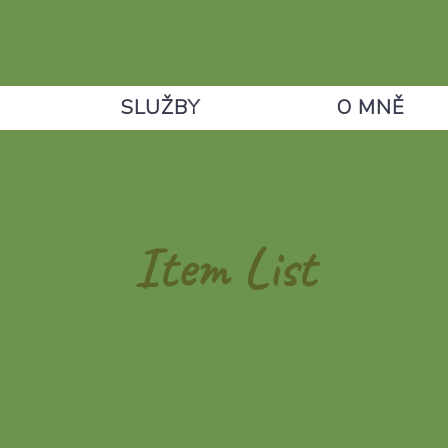
SLUŽBY
O MNĚ
Item List